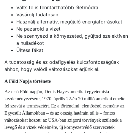
Válts te is fenntarthatóbb életmódra
Vásárolj tudatosan
Használj alternatív, megújuló energiaforrásokat
Ne pazarold a vizet
Ne szennyezd a környezeted, gyűjtsd szelektíven
a hulladékot
Ültess fákat
A tudatosság és az odafigyelés kulcsfontosságúak
ahhoz, hogy valódi változásokat érjünk el.
A Föld Napja története
Az első Föld napján, Denis Hayes amerikai egyetemista
kezdeményezésére, 1970. április 22-én 20 millió amerikai emelte
fel szavát a természetért. Ez a történelmi jelentőségű esemény az
Egyesült Államokban – és az ország határain túl is – fontos
változásokat hozott: az USA-ban szigorú törvények születtek a
levegő és a vizek védelmére, új környezetvédő szervezetek